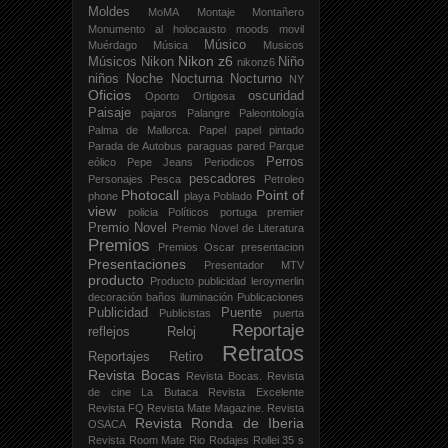
Moldes
MoMA
Montaje
Montañero
Monumento al holocausto
moods
movil
Músico
Muérdago
Música
Musicos
Nikon z6
Músicos
Nikon
Niño
nikonz6
niños
Noche
Nocturna
Nocturno
NY
Oficios
oscuridad
Oporto
Ortigosa
Paisaje
pajaros
Palangre
Paleontología
Palma de Mallorca.
Papel
papel pintado
Parada de Autobus
paraguas
pared
Parque
Perros
eólico
Pepe Jeans
Periodicos
pescadores
Personajes
Pesca
Petroleo
Photocall
Point of
phone
playa
Poblado
view
policia
Políticos
portuga
premier
Premio Novel
Premio Novel de Literatura
Premios
Premios Oscar
presentacion
Presentaciones
Presentador MTV
producto
Producto publicidad leroymerlin
decoración baños iluminación
Publicaciones
Publicidad
Puente
Publicistas
puerta
Reportaje
reflejos
Reloj
Retratos
Reportajes
Retiro
Revista Bocas
Revista Bocas.
Revista
de cine La Butaca
Revista Excelente
Revista FQ
Revista Mate Magazine.
Revista
Revista Ronda de Iberia
OSACA
Revista Room Mate
Rio
Rodajes
Rollei 35 s