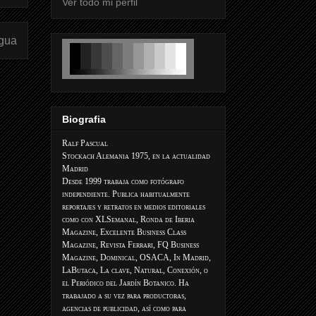
Ver todo mi perfil
igua
Biografia
Ralf Pascual
Stockach Alemania 1975, en la actualidad
Madrid
Desde 1999 trabaja como fotógrafo
independiente. Publica habitualmente
reportajes y retratos en medios editoriales
como con XLSemanal, Ronda de Iberia
Magazine, Excelente Business Class
Magazine, Revista Ferrari, FQ Business
Magazine, Dominical, OSACA, In Madrid,
LaButaca, La clave, Natural, Conexión, o
el Periódico del Jardín Botanico. Ha
trabajado a su vez para productoras,
agencias de publicidad, así como para