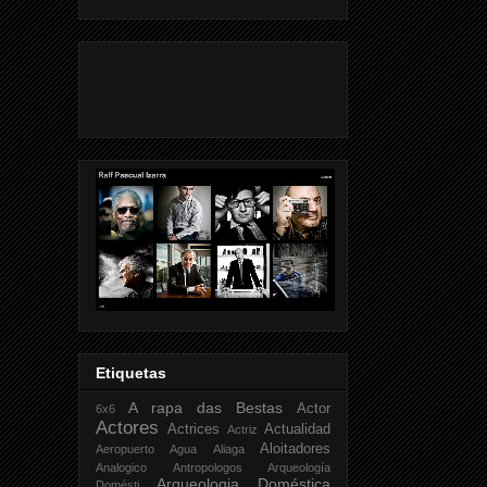
Etiquetas
A rapa das Bestas
Actor
6x6
Actores
Actrices
Actualidad
Actriz
Aloitadores
Aeropuerto
Agua
Aliaga
Analogico
Antropologos
Arqueología
Arqueologia Doméstica
Domésti