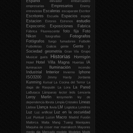
Español
elevador
embarcadero
Empresarios
empresarias
Enemy
Escaleras
entrevistas
escaparate
Escritor
Escritores
Espacios
Escuela
espejo
estudio
Estacion
Estores
Estrenos
Expocomic
Exposiciones
Fabrica
foto fija
Foto
Fábrica
Fluorescente
Fotografos
Nikon
fotografias
Fotógrafos
fuego
fumadores
Futbolin
Gente y
Futbolistas
Galicia
gente
Sociedad
geometria
Gran Vía
Grupo
Historias
Hormigón
Musical
guiris
Hotel Villa Magna
IA
Hotel
Huertas
Iluminación
iluminacion
incendio
Interior
Industrial
Iphone
Invierno
ISO3200
Jimmy Hardy
Jordania
Kunming
Kursal
La Cocina del Terror
La
La Pared
daga de Rasputin
La Lora
LaButaca
Lámparas
lector
leds
Lenceria
Leroy Merlin
leroymerlin
ley de
Lineas
dependencia
libreta
Limpia Cristales
Llança
LM
Lisboa
lluvia
Logistica
Londres
Luz
Luz en la oscuridad
Luz artificial
Macro
Luz Puntual
Luzon
Madrid Fusión
Mallorca
Malta
Mang Tuang
Maniquies
Maquina de coser
mar
marrakech
Mayores
medio dia
Mercado
modelo
Modelos
Mods