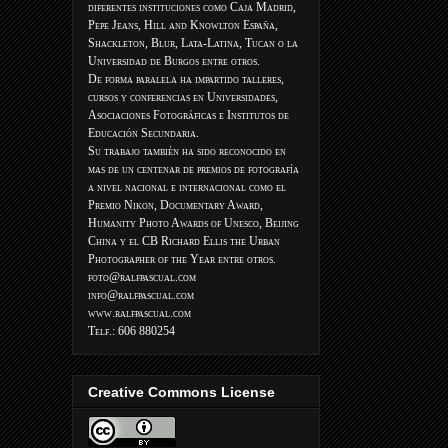
diferentes instituciones como Caja Madrid,
Pepe Jeans, Hill and Knowlton España,
Shackleton, Blur, Lata-Latina, Tucan o la
Universidad de Burgos entre otros.
De forma paralela ha impartido talleres,
cursos y conferencias en Universidades,
Asociaciones Fotográficas e Institutos de
Educación Secundaria.
Su trabajo también ha sido reconocido en
mas de un centenar de premios de fotografía
a nivel nacional e internacional como el
Premio Nikon, Documentary Award,
Humanity Photo Awards of Unesco, Beijing
China y el CB Richard Ellis the Urban
Photographer of the Year entre otros.
foto@ralfpascual.com
info@ralfpascual.com
www.ralfpascual.com
Telf.: 606 880254
Creative Commons License