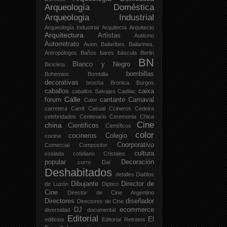
Arqueología Doméstica
Arqueologia Industrial
Arqueología Industrial
Arquitecta
Arquitecto
Arquitectura
Artistas
Autismo
Autorretrato
Avion
Bailaribes
Bailarines.
Antropólogos
Baños
bares
báscula
Berlin
BN
Blanco y Negro
Bicicleta
bombillas
Bohemios
Bombilla
decorativas
brocha
Bronica
Burgos
caballos
caixa
caballos Salvajes
Cadilac
Calle
forum
cantante
Carnaval
Calor
carretera
Carril
Casual
Ccineros
Cedeira
celebridades
Centenario
Ceremonia
Chica
Cine
china
Cientificos
Científicos
color
cocineros
Colegio
cocina
Coorporativo
Comercial
Compositor
cultura
coslada
cotidiano
Cristales
popular
Decoración
curro
Dai
Deshabitados
detalles
Diablos
Dibujante
Director de
de Luzón
Diptico
Cine
Director de Cine Argentino
Directores
diseñador
Directores de Cine
DJ
ecommerce
diversidad
documental
Editorial
El
edificios
Editorial Retratos