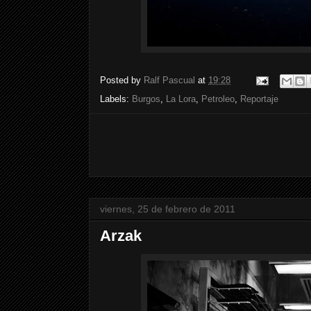
Posted by
Ralf Pascual
at
19:28
Labels:
Burgos
,
La Lora
,
Petroleo
,
Reportaje
viernes, 25 de febrero de 2011
Arzak