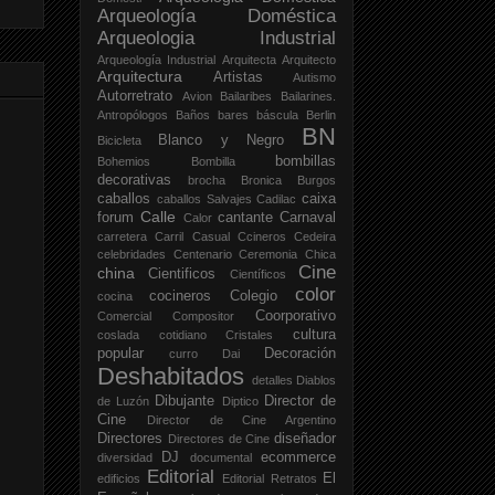
Arqueología Doméstica
Arqueologia Industrial
Arqueología Industrial
Arquitecta
Arquitecto
Arquitectura
Artistas
Autismo
Autorretrato
Avion
Bailaribes
Bailarines.
Antropólogos
Baños
bares
báscula
Berlin
BN
Blanco y Negro
Bicicleta
bombillas
Bohemios
Bombilla
decorativas
brocha
Bronica
Burgos
caballos
caixa
caballos Salvajes
Cadilac
Calle
forum
cantante
Carnaval
Calor
carretera
Carril
Casual
Ccineros
Cedeira
celebridades
Centenario
Ceremonia
Chica
Cine
china
Cientificos
Científicos
color
cocineros
Colegio
cocina
Coorporativo
Comercial
Compositor
cultura
coslada
cotidiano
Cristales
popular
Decoración
curro
Dai
Deshabitados
detalles
Diablos
Dibujante
Director de
de Luzón
Diptico
Cine
Director de Cine Argentino
Directores
diseñador
Directores de Cine
DJ
ecommerce
diversidad
documental
Editorial
El
edificios
Editorial Retratos