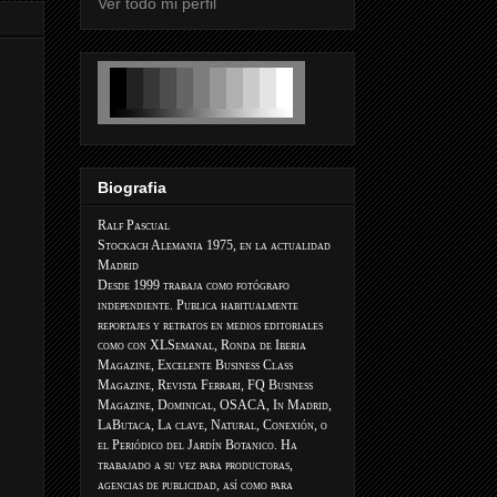
Ver todo mi perfil
Biografia
Ralf Pascual
Stockach Alemania 1975, en la actualidad
Madrid
Desde 1999 trabaja como fotógrafo
independiente. Publica habitualmente
reportajes y retratos en medios editoriales
como con XLSemanal, Ronda de Iberia
Magazine, Excelente Business Class
Magazine, Revista Ferrari, FQ Business
Magazine, Dominical, OSACA, In Madrid,
LaButaca, La clave, Natural, Conexión, o
el Periódico del Jardín Botanico. Ha
trabajado a su vez para productoras,
agencias de publicidad, así como para