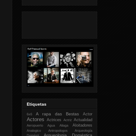
Etiquetas
A rapa das Bestas
Actor
6x6
Actores
Actrices
Actualidad
Actriz
Aloitadores
Aeropuerto
Agua
Aliaga
Analogico
Antropologos
Arqueología
Arqueologia Doméstica
Domésti