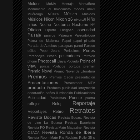
Moldes
MoMA
Montaje
Montañero
Monumento al holocausto
moods
movil
Músico
Muérdago
Música
Musicos
Nikon z6
Músicos
Nikon
Niño
nikonz6
niños
Noche
Nocturna
Nocturno
NY
Oficios
oscuridad
Oporto
Ortigosa
Paisaje
pajaros
Palangre
Paleontología
Palma de Mallorca.
Papel
papel pintado
Parada de Autobus
paraguas
pared
Parque
Perros
eólico
Pepe Jeans
Periodicos
pescadores
Personajes
Pesca
Petroleo
Photocall
Point of
phone
playa
Poblado
view
policia
Políticos
portuga
premier
Premio Novel
Premio Novel de Literatura
Premios
Premios Oscar
presentacion
Presentaciones
Presentador MTV
producto
Producto publicidad leroymerlin
decoración baños iluminación
Publicaciones
Publicidad
Puente
Publicistas
puerta
Reportaje
reflejos
Reloj
Retratos
Reportajes
Retiro
Revista Bocas
Revista Bocas.
Revista
de cine La Butaca
Revista Excelente
Revista FQ
Revista Mate Magazine.
Revista
Revista Ronda de Iberia
OSACA
Revista Room Mate
Rio
Rodajes
Rollei 35 s