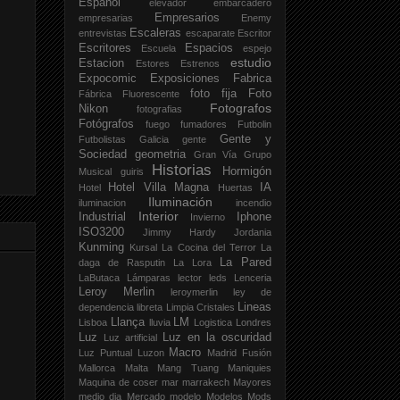
Español
elevador
embarcadero
Empresarios
empresarias
Enemy
Escaleras
entrevistas
escaparate
Escritor
Escritores
Espacios
Escuela
espejo
estudio
Estacion
Estores
Estrenos
Expocomic
Exposiciones
Fabrica
foto fija
Foto
Fábrica
Fluorescente
Fotografos
Nikon
fotografias
Fotógrafos
fuego
fumadores
Futbolin
Gente y
Futbolistas
Galicia
gente
Sociedad
geometria
Gran Vía
Grupo
Historias
Hormigón
Musical
guiris
Hotel Villa Magna
IA
Hotel
Huertas
Iluminación
iluminacion
incendio
Interior
Industrial
Iphone
Invierno
ISO3200
Jimmy Hardy
Jordania
Kunming
Kursal
La Cocina del Terror
La
La Pared
daga de Rasputin
La Lora
LaButaca
Lámparas
lector
leds
Lenceria
Leroy Merlin
leroymerlin
ley de
Lineas
dependencia
libreta
Limpia Cristales
Llança
LM
Lisboa
lluvia
Logistica
Londres
Luz
Luz en la oscuridad
Luz artificial
Macro
Luz Puntual
Luzon
Madrid Fusión
Mallorca
Malta
Mang Tuang
Maniquies
Maquina de coser
mar
marrakech
Mayores
medio dia
Mercado
modelo
Modelos
Mods