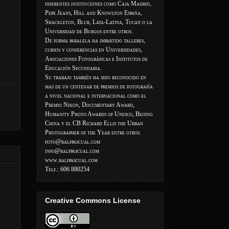
diferentes instituciones como Caja Madrid,
Pepe Jeans, Hill and Knowlton España,
Shackleton, Blur, Lata-Latina, Tucan o la
Universidad de Burgos entre otros.
De forma paralela ha impartido talleres,
cursos y conferencias en Universidades,
Asociaciones Fotográficas e Institutos de
Educación Secundaria.
Su trabajo también ha sido reconocido en
mas de un centenar de premios de fotografía
a nivel nacional e internacional como el
Premio Nikon, Documentary Award,
Humanity Photo Awards of Unesco, Beijing
China y el CB Richard Ellis the Urban
Photographer of the Year entre otros.
foto@ralfpascual.com
info@ralfpascual.com
www.ralfpascual.com
Telf.: 606 880254
Creative Commons License