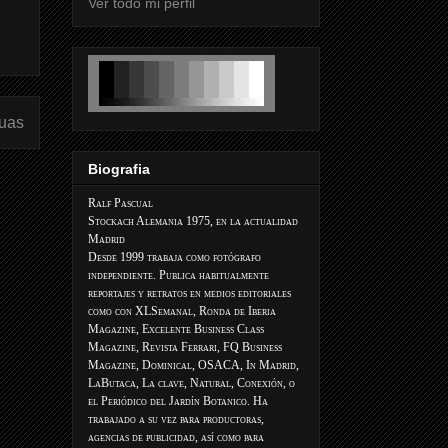
Ver todo mi perfil
guas
Biografia
Ralf Pascual
Stockach Alemania 1975, en la actualidad
Madrid
Desde 1999 trabaja como fotógrafo
independiente. Publica habitualmente
reportajes y retratos en medios editoriales
como con XLSemanal, Ronda de Iberia
Magazine, Excelente Business Class
Magazine, Revista Ferrari, FQ Business
Magazine, Dominical, OSACA, In Madrid,
LaButaca, La clave, Natural, Conexión, o
el Periódico del Jardín Botanico. Ha
trabajado a su vez para productoras,
agencias de publicidad, así como para