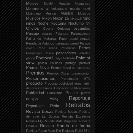
Moldes
MoMA
Montaje
Montañero
Monumento al holocausto
moods
movil
Músico
Muérdago
Música
Musicos
Nikon z6
Músicos
Nikon
Niño
nikonz6
niños
Noche
Nocturna
Nocturno
NY
Oficios
oscuridad
Oporto
Ortigosa
Paisaje
pajaros
Palangre
Paleontología
Palma de Mallorca.
Papel
papel pintado
Parada de Autobus
paraguas
pared
Parque
Perros
eólico
Pepe Jeans
Periodicos
pescadores
Personajes
Pesca
Petroleo
Photocall
Point of
phone
playa
Poblado
view
policia
Políticos
portuga
premier
Premio Novel
Premio Novel de Literatura
Premios
Premios Oscar
presentacion
Presentaciones
Presentador MTV
producto
Producto publicidad leroymerlin
decoración baños iluminación
Publicaciones
Publicidad
Puente
Publicistas
puerta
Reportaje
reflejos
Reloj
Retratos
Reportajes
Retiro
Revista Bocas
Revista Bocas.
Revista
de cine La Butaca
Revista Excelente
Revista FQ
Revista Mate Magazine.
Revista
Revista Ronda de Iberia
OSACA
Revista Room Mate
Rio
Rodajes
Rollei 35 s