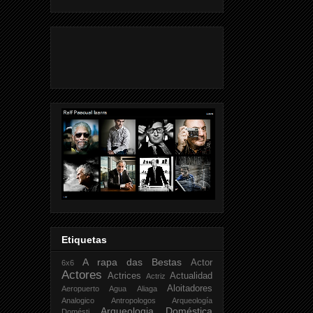
Etiquetas
A rapa das Bestas
Actor
6x6
Actores
Actrices
Actualidad
Actriz
Aloitadores
Aeropuerto
Agua
Aliaga
Analogico
Antropologos
Arqueología
Arqueologia Doméstica
Domésti