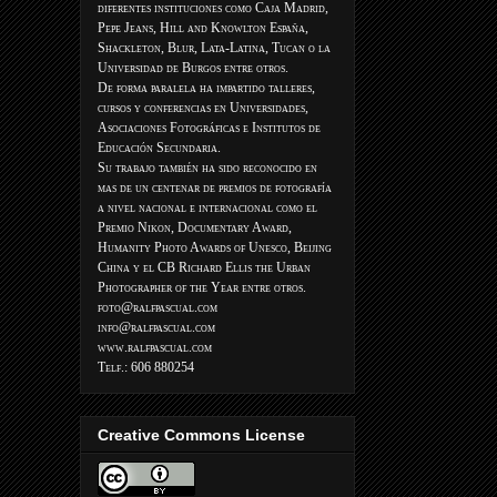
diferentes instituciones como Caja Madrid,
Pepe Jeans, Hill and Knowlton España,
Shackleton, Blur, Lata-Latina, Tucan o la
Universidad de Burgos entre otros.
De forma paralela ha impartido talleres,
cursos y conferencias en Universidades,
Asociaciones Fotográficas e Institutos de
Educación Secundaria.
Su trabajo también ha sido reconocido en
mas de un centenar de premios de fotografía
a nivel nacional e internacional como el
Premio Nikon, Documentary Award,
Humanity Photo Awards of Unesco, Beijing
China y el CB Richard Ellis the Urban
Photographer of the Year entre otros.
foto@ralfpascual.com
info@ralfpascual.com
www.ralfpascual.com
Telf.: 606 880254
Creative Commons License