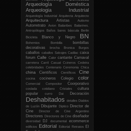
Arqueología Doméstica
Arqueologia Industrial
Arqueología Industrial
Arquitecta
Arquitecto
Arquitectura
Artistas
Autismo
Autorretrato
Avion
Bailaribes
Bailarines.
Antropólogos
Baños
bares
báscula
Berlin
BN
Blanco y Negro
Bicicleta
bombillas
Bohemios
Bombilla
decorativas
brocha
Bronica
Burgos
caballos
caixa
caballos Salvajes
Cadilac
Calle
forum
cantante
Carnaval
Calor
carretera
Carril
Casual
Ccineros
Cedeira
celebridades
Centenario
Ceremonia
Chica
Cine
china
Cientificos
Científicos
color
cocineros
Colegio
cocina
Coorporativo
Comercial
Compositor
cultura
coslada
cotidiano
Cristales
popular
Decoración
curro
Dai
Deshabitados
detalles
Diablos
Dibujante
Director de
de Luzón
Diptico
Cine
Director de Cine Argentino
Directores
diseñador
Directores de Cine
DJ
ecommerce
diversidad
documental
Editorial
El
edificios
Editorial Retratos