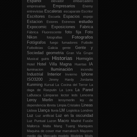
Español
elevador
embarcadero
Empresarios
empresarias
Enemy
Escaleras
entrevistas
escaparate
Escritor
Escritores
Espacios
Escuela
espejo
estudio
Estacion
Estores
Estrenos
Expocomic
Exposiciones
Fabrica
foto fija
Foto
Fábrica
Fluorescente
Fotografos
Nikon
fotografias
Fotógrafos
fuego
fumadores
Futbolin
Gente y
Futbolistas
Galicia
gente
Sociedad
geometria
Gran Vía
Grupo
Historias
Hormigón
Musical
guiris
Hotel Villa Magna
IA
Hotel
Huertas
Iluminación
iluminacion
incendio
Interior
Industrial
Iphone
Invierno
ISO3200
Jimmy Hardy
Jordania
Kunming
Kursal
La Cocina del Terror
La
La Pared
daga de Rasputin
La Lora
LaButaca
Lámparas
lector
leds
Lenceria
Leroy Merlin
leroymerlin
ley de
Lineas
dependencia
libreta
Limpia Cristales
Llança
LM
Lisboa
lluvia
Logistica
Londres
Luz
Luz en la oscuridad
Luz artificial
Macro
Luz Puntual
Luzon
Madrid Fusión
Mallorca
Malta
Mang Tuang
Maniquies
Maquina de coser
mar
marrakech
Mayores
medio dia
Mercado
modelo
Modelos
Mods