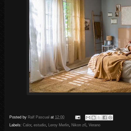
Posted by
Ralf Pascual
at
12:00
Labels:
Calor
,
estudio
,
Leroy Merlin
,
Nikon z6
,
Verano