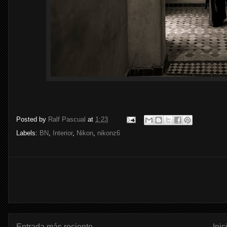
Posted by
Ralf Pascual
at
1:23
Labels:
BN
,
Interior
,
Nikon
,
nikonz6
Entrada más reciente
Inic