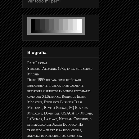
Ver todo mi perfil
Biografia
Ralf Pascual
Stockach Alemania 1975, en la actualidad
Madrid
Desde 1999 trabaja como fotógrafo
independiente. Publica habitualmente
reportajes y retratos en medios editoriales
como con XLSemanal, Ronda de Iberia
Magazine, Excelente Business Class
Magazine, Revista Ferrari, FQ Business
Magazine, Dominical, OSACA, In Madrid,
LaButaca, La clave, Natural, Conexión, o
el Periódico del Jardín Botanico. Ha
trabajado a su vez para productoras,
agencias de publicidad, así como para