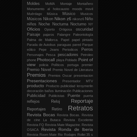
Moldes
MoMA
Montaje
Montañero
Monumento al holocausto
moods
movil
Músico
Muérdago
Música
Musicos
Nikon z6
Músicos
Nikon
Niño
nikonz6
niños
Noche
Nocturna
Nocturno
NY
Oficios
oscuridad
Oporto
Ortigosa
Paisaje
pajaros
Palangre
Paleontología
Palma de Mallorca.
Papel
papel pintado
Parada de Autobus
paraguas
pared
Parque
Perros
eólico
Pepe Jeans
Periodicos
pescadores
Personajes
Pesca
Petroleo
Photocall
Point of
phone
playa
Poblado
view
policia
Políticos
portuga
premier
Premio Novel
Premio Novel de Literatura
Premios
Premios Oscar
presentacion
Presentaciones
Presentador MTV
producto
Producto publicidad leroymerlin
decoración baños iluminación
Publicaciones
Publicidad
Puente
Publicistas
puerta
Reportaje
reflejos
Reloj
Retratos
Reportajes
Retiro
Revista Bocas
Revista Bocas.
Revista
de cine La Butaca
Revista Excelente
Revista FQ
Revista Mate Magazine.
Revista
Revista Ronda de Iberia
OSACA
Revista Room Mate
Rio
Rodajes
Rollei 35 s