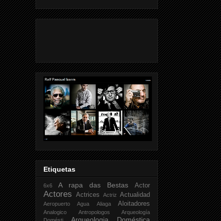
Etiquetas
A rapa das Bestas
Actor
6x6
Actores
Actrices
Actualidad
Actriz
Aloitadores
Aeropuerto
Agua
Aliaga
Analogico
Antropologos
Arqueología
Arqueologia Doméstica
Domésti