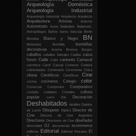
Arqueología Doméstica
Arqueologia Industrial
Arqueología Industrial
Arquitecta
Arquitecto
Arquitectura
Artistas
Autismo
Autorretrato
Avion
Bailaribes
Bailarines.
Antropólogos
Baños
bares
báscula
Berlin
BN
Blanco y Negro
Bicicleta
bombillas
Bohemios
Bombilla
decorativas
brocha
Bronica
Burgos
caballos
caixa
caballos Salvajes
Cadilac
Calle
forum
cantante
Carnaval
Calor
carretera
Carril
Casual
Ccineros
Cedeira
celebridades
Centenario
Ceremonia
Chica
Cine
china
Cientificos
Científicos
color
cocineros
Colegio
cocina
Coorporativo
Comercial
Compositor
cultura
coslada
cotidiano
Cristales
popular
Decoración
curro
Dai
Deshabitados
detalles
Diablos
Dibujante
Director de
de Luzón
Diptico
Cine
Director de Cine Argentino
Directores
diseñador
Directores de Cine
DJ
ecommerce
diversidad
documental
Editorial
El
edificios
Editorial Retratos