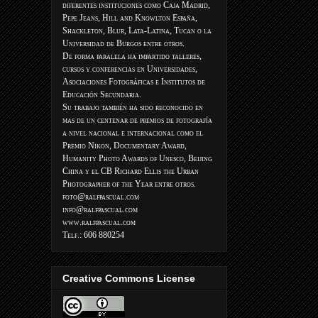
diferentes instituciones como Caja Madrid,
Pepe Jeans, Hill and Knowlton España,
Shackleton, Blur, Lata-Latina, Tucan o la
Universidad de Burgos entre otros.
De forma paralela ha impartido talleres,
cursos y conferencias en Universidades,
Asociaciones Fotográficas e Institutos de
Educación Secundaria.
Su trabajo también ha sido reconocido en
mas de un centenar de premios de fotografía
a nivel nacional e internacional como el
Premio Nikon, Documentary Award,
Humanity Photo Awards of Unesco, Beijing
China y el CB Richard Ellis the Urban
Photographer of the Year entre otros.
foto@ralfpascual.com
info@ralfpascual.com
www.ralfpascual.com
Telf.: 606 880254
Creative Commons License