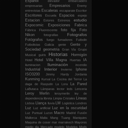
Español
elevador
embarcadero
Empresarios
empresarias
Enemy
Escaleras
entrevistas
escaparate
Escritor
Escritores
Espacios
Escuela
espejo
estudio
Estacion
Estores
Estrenos
Expocomic
Exposiciones
Fabrica
foto fija
Foto
Fábrica
Fluorescente
Fotografos
Nikon
fotografias
Fotógrafos
fuego
fumadores
Futbolin
Gente y
Futbolistas
Galicia
gente
Sociedad
geometria
Gran Vía
Grupo
Historias
Hormigón
Musical
guiris
Hotel Villa Magna
IA
Hotel
Huertas
Iluminación
iluminacion
incendio
Interior
Industrial
Iphone
Invierno
ISO3200
Jimmy Hardy
Jordania
Kunming
Kursal
La Cocina del Terror
La
La Pared
daga de Rasputin
La Lora
LaButaca
Lámparas
lector
leds
Lenceria
Leroy Merlin
leroymerlin
ley de
Lineas
dependencia
libreta
Limpia Cristales
Llança
LM
Lisboa
lluvia
Logistica
Londres
Luz
Luz en la oscuridad
Luz artificial
Macro
Luz Puntual
Luzon
Madrid Fusión
Mallorca
Malta
Mang Tuang
Maniquies
Maquina de coser
mar
marrakech
Mayores
medio dia
Mercado
modelo
Modelos
Mods