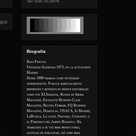
Ver todo mi perfil
igua
Biografia
Ralf Pascual
Stockach Alemania 1975, en la actualidad
Madrid
Desde 1999 trabaja como fotógrafo
independiente. Publica habitualmente
reportajes y retratos en medios editoriales
como con XLSemanal, Ronda de Iberia
Magazine, Excelente Business Class
Magazine, Revista Ferrari, FQ Business
Magazine, Dominical, OSACA, In Madrid,
LaButaca, La clave, Natural, Conexión, o
el Periódico del Jardín Botanico. Ha
trabajado a su vez para productoras,
agencias de publicidad, así como para