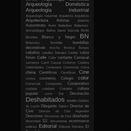
Arqueología Doméstica
Arqueologia Industrial
Arqueología Industrial
Arquitecta
Arquitecto
Arquitectura
Artistas
Autismo
Autorretrato
Avion
Bailaribes
Bailarines.
Antropólogos
Baños
bares
báscula
Berlin
BN
Blanco y Negro
Bicicleta
bombillas
Bohemios
Bombilla
decorativas
brocha
Bronica
Burgos
caballos
caixa
caballos Salvajes
Cadilac
Calle
forum
cantante
Carnaval
Calor
carretera
Carril
Casual
Ccineros
Cedeira
celebridades
Centenario
Ceremonia
Chica
Cine
china
Cientificos
Científicos
color
cocineros
Colegio
cocina
Coorporativo
Comercial
Compositor
cultura
coslada
cotidiano
Cristales
popular
Decoración
curro
Dai
Deshabitados
detalles
Diablos
Dibujante
Director de
de Luzón
Diptico
Cine
Director de Cine Argentino
Directores
diseñador
Directores de Cine
DJ
ecommerce
diversidad
documental
Editorial
El
edificios
Editorial Retratos