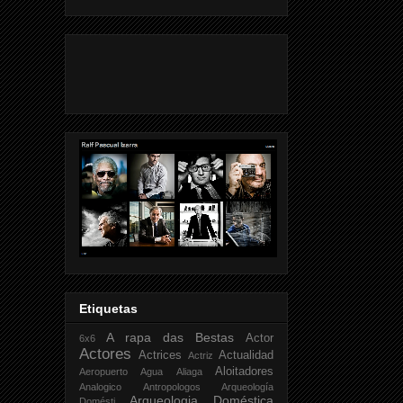
Etiquetas
A rapa das Bestas
Actor
6x6
Actores
Actrices
Actualidad
Actriz
Aloitadores
Aeropuerto
Agua
Aliaga
Analogico
Antropologos
Arqueología
Arqueologia Doméstica
Domésti