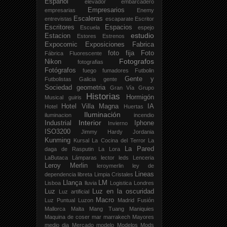
Español
elevador
embarcadero
Empresarios
empresarias
Enemy
Escaleras
entrevistas
escaparate
Escritor
Escritores
Espacios
Escuela
espejo
estudio
Estacion
Estores
Estrenos
Expocomic
Exposiciones
Fabrica
foto fija
Foto
Fábrica
Fluorescente
Fotografos
Nikon
fotografias
Fotógrafos
fuego
fumadores
Futbolin
Gente y
Futbolistas
Galicia
gente
Sociedad
geometria
Gran Vía
Grupo
Historias
Hormigón
Musical
guiris
Hotel Villa Magna
IA
Hotel
Huertas
Iluminación
iluminacion
incendio
Interior
Industrial
Iphone
Invierno
ISO3200
Jimmy Hardy
Jordania
Kunming
Kursal
La Cocina del Terror
La
La Pared
daga de Rasputin
La Lora
LaButaca
Lámparas
lector
leds
Lenceria
Leroy Merlin
leroymerlin
ley de
Lineas
dependencia
libreta
Limpia Cristales
Llança
LM
Lisboa
lluvia
Logistica
Londres
Luz
Luz en la oscuridad
Luz artificial
Macro
Luz Puntual
Luzon
Madrid Fusión
Mallorca
Malta
Mang Tuang
Maniquies
Maquina de coser
mar
marrakech
Mayores
medio dia
Mercado
modelo
Modelos
Mods