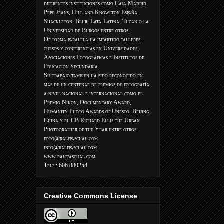
diferentes instituciones como Caja Madrid,
Pepe Jeans, Hill and Knowlton España,
Shackleton, Blur, Lata-Latina, Tucan o la
Universidad de Burgos entre otros.
De forma paralela ha impartido talleres,
cursos y conferencias en Universidades,
Asociaciones Fotográficas e Institutos de
Educación Secundaria.
Su trabajo también ha sido reconocido en
mas de un centenar de premios de fotografía
a nivel nacional e internacional como el
Premio Nikon, Documentary Award,
Humanity Photo Awards of Unesco, Beijing
China y el CB Richard Ellis the Urban
Photographer of the Year entre otros.
foto@ralfpascual.com
info@ralfpascual.com
www.ralfpascual.com
Telf.: 606 880254
Creative Commons License