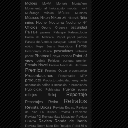
Moldes
MoMA
Montaje
Montañero
Monumento al holocausto
moods
movil
Músico
Muérdago
Música
Musicos
Nikon z6
Músicos
Nikon
Niño
nikonz6
niños
Noche
Nocturna
Nocturno
NY
Oficios
oscuridad
Oporto
Ortigosa
Paisaje
pajaros
Palangre
Paleontología
Palma de Mallorca.
Papel
papel pintado
Parada de Autobus
paraguas
pared
Parque
Perros
eólico
Pepe Jeans
Periodicos
pescadores
Personajes
Pesca
Petroleo
Photocall
Point of
phone
playa
Poblado
view
policia
Políticos
portuga
premier
Premio Novel
Premio Novel de Literatura
Premios
Premios Oscar
presentacion
Presentaciones
Presentador MTV
producto
Producto publicidad leroymerlin
decoración baños iluminación
Publicaciones
Publicidad
Puente
Publicistas
puerta
Reportaje
reflejos
Reloj
Retratos
Reportajes
Retiro
Revista Bocas
Revista Bocas.
Revista
de cine La Butaca
Revista Excelente
Revista FQ
Revista Mate Magazine.
Revista
Revista Ronda de Iberia
OSACA
Revista Room Mate
Rio
Rodajes
Rollei 35 s