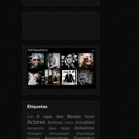
Etiquetas
A rapa das Bestas
Actor
6x6
Actores
Actrices
Actualidad
Actriz
Aloitadores
Aeropuerto
Agua
Aliaga
Analogico
Antropologos
Arqueología
Arqueologia Doméstica
Domésti