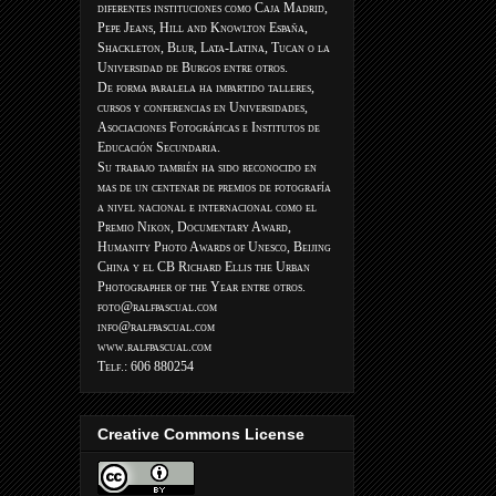
diferentes instituciones como Caja Madrid,
Pepe Jeans, Hill and Knowlton España,
Shackleton, Blur, Lata-Latina, Tucan o la
Universidad de Burgos entre otros.
De forma paralela ha impartido talleres,
cursos y conferencias en Universidades,
Asociaciones Fotográficas e Institutos de
Educación Secundaria.
Su trabajo también ha sido reconocido en
mas de un centenar de premios de fotografía
a nivel nacional e internacional como el
Premio Nikon, Documentary Award,
Humanity Photo Awards of Unesco, Beijing
China y el CB Richard Ellis the Urban
Photographer of the Year entre otros.
foto@ralfpascual.com
info@ralfpascual.com
www.ralfpascual.com
Telf.: 606 880254
Creative Commons License