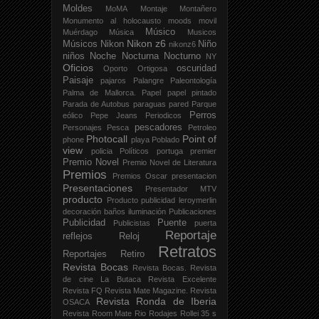
Moldes
MoMA
Montaje
Montañero
Monumento al holocausto
moods
movil
Músico
Muérdago
Música
Musicos
Nikon z6
Músicos
Nikon
Niño
nikonz6
niños
Noche
Nocturna
Nocturno
NY
Oficios
oscuridad
Oporto
Ortigosa
Paisaje
pajaros
Palangre
Paleontología
Palma de Mallorca.
Papel
papel pintado
Parada de Autobus
paraguas
pared
Parque
Perros
eólico
Pepe Jeans
Periodicos
pescadores
Personajes
Pesca
Petroleo
Photocall
Point of
phone
playa
Poblado
view
policia
Políticos
portuga
premier
Premio Novel
Premio Novel de Literatura
Premios
Premios Oscar
presentacion
Presentaciones
Presentador MTV
producto
Producto publicidad leroymerlin
decoración baños iluminación
Publicaciones
Publicidad
Puente
Publicistas
puerta
Reportaje
reflejos
Reloj
Retratos
Reportajes
Retiro
Revista Bocas
Revista Bocas.
Revista
de cine La Butaca
Revista Excelente
Revista FQ
Revista Mate Magazine.
Revista
Revista Ronda de Iberia
OSACA
Revista Room Mate
Rio
Rodajes
Rollei 35 s