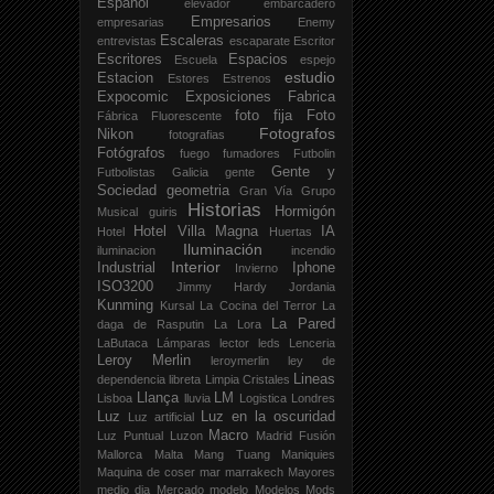
Español
elevador
embarcadero
Empresarios
empresarias
Enemy
Escaleras
entrevistas
escaparate
Escritor
Escritores
Espacios
Escuela
espejo
estudio
Estacion
Estores
Estrenos
Expocomic
Exposiciones
Fabrica
foto fija
Foto
Fábrica
Fluorescente
Fotografos
Nikon
fotografias
Fotógrafos
fuego
fumadores
Futbolin
Gente y
Futbolistas
Galicia
gente
Sociedad
geometria
Gran Vía
Grupo
Historias
Hormigón
Musical
guiris
Hotel Villa Magna
IA
Hotel
Huertas
Iluminación
iluminacion
incendio
Interior
Industrial
Iphone
Invierno
ISO3200
Jimmy Hardy
Jordania
Kunming
Kursal
La Cocina del Terror
La
La Pared
daga de Rasputin
La Lora
LaButaca
Lámparas
lector
leds
Lenceria
Leroy Merlin
leroymerlin
ley de
Lineas
dependencia
libreta
Limpia Cristales
Llança
LM
Lisboa
lluvia
Logistica
Londres
Luz
Luz en la oscuridad
Luz artificial
Macro
Luz Puntual
Luzon
Madrid Fusión
Mallorca
Malta
Mang Tuang
Maniquies
Maquina de coser
mar
marrakech
Mayores
medio dia
Mercado
modelo
Modelos
Mods