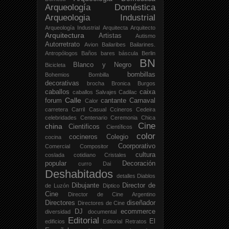
Arqueología Doméstica
Arqueologia Industrial
Arqueología Industrial
Arquitecta
Arquitecto
Arquitectura
Artistas
Autismo
Autorretrato
Avion
Bailaribes
Bailarines.
Antropólogos
Baños
bares
báscula
Berlin
BN
Blanco y Negro
Bicicleta
bombillas
Bohemios
Bombilla
decorativas
brocha
Bronica
Burgos
caballos
caixa
caballos Salvajes
Cadilac
Calle
forum
cantante
Carnaval
Calor
carretera
Carril
Casual
Ccineros
Cedeira
celebridades
Centenario
Ceremonia
Chica
Cine
china
Cientificos
Científicos
color
cocineros
Colegio
cocina
Coorporativo
Comercial
Compositor
cultura
coslada
cotidiano
Cristales
popular
Decoración
curro
Dai
Deshabitados
detalles
Diablos
Dibujante
Director de
de Luzón
Diptico
Cine
Director de Cine Argentino
Directores
diseñador
Directores de Cine
DJ
ecommerce
diversidad
documental
Editorial
El
edificios
Editorial Retratos