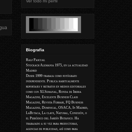
Ver todo mi perfil
igua
Biografia
Ralf Pascual
Stockach Alemania 1975, en la actualidad
Madrid
Desde 1999 trabaja como fotógrafo
independiente. Publica habitualmente
reportajes y retratos en medios editoriales
como con XLSemanal, Ronda de Iberia
Magazine, Excelente Business Class
Magazine, Revista Ferrari, FQ Business
Magazine, Dominical, OSACA, In Madrid,
LaButaca, La clave, Natural, Conexión, o
el Periódico del Jardín Botanico. Ha
trabajado a su vez para productoras,
agencias de publicidad, así como para