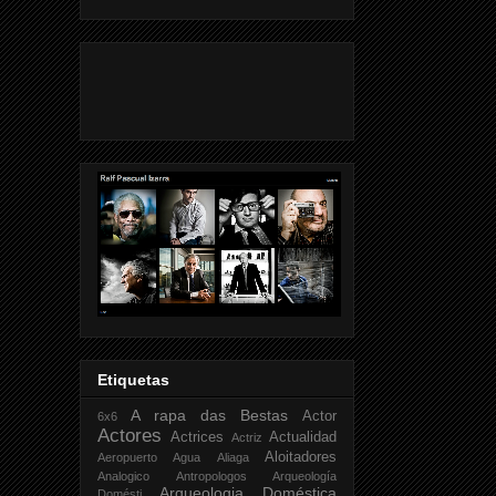
Etiquetas
A rapa das Bestas
Actor
6x6
Actores
Actrices
Actualidad
Actriz
Aloitadores
Aeropuerto
Agua
Aliaga
Analogico
Antropologos
Arqueología
Arqueologia Doméstica
Domésti