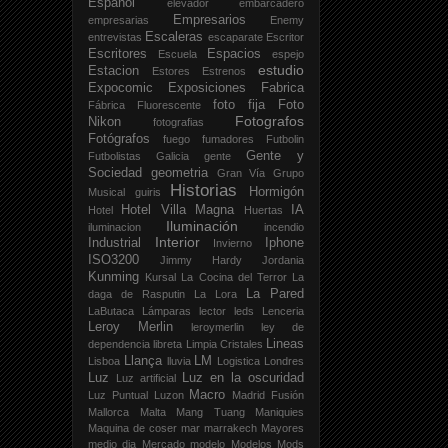
Español
elevador
embarcadero
Empresarios
empresarias
Enemy
Escaleras
entrevistas
escaparate
Escritor
Escritores
Espacios
Escuela
espejo
estudio
Estacion
Estores
Estrenos
Expocomic
Exposiciones
Fabrica
foto fija
Foto
Fábrica
Fluorescente
Fotografos
Nikon
fotografias
Fotógrafos
fuego
fumadores
Futbolin
Gente y
Futbolistas
Galicia
gente
Sociedad
geometria
Gran Vía
Grupo
Historias
Hormigón
Musical
guiris
Hotel Villa Magna
IA
Hotel
Huertas
Iluminación
iluminacion
incendio
Interior
Industrial
Iphone
Invierno
ISO3200
Jimmy Hardy
Jordania
Kunming
Kursal
La Cocina del Terror
La
La Pared
daga de Rasputin
La Lora
LaButaca
Lámparas
lector
leds
Lenceria
Leroy Merlin
leroymerlin
ley de
Lineas
dependencia
libreta
Limpia Cristales
Llança
LM
Lisboa
lluvia
Logistica
Londres
Luz
Luz en la oscuridad
Luz artificial
Macro
Luz Puntual
Luzon
Madrid Fusión
Mallorca
Malta
Mang Tuang
Maniquies
Maquina de coser
mar
marrakech
Mayores
medio dia
Mercado
modelo
Modelos
Mods