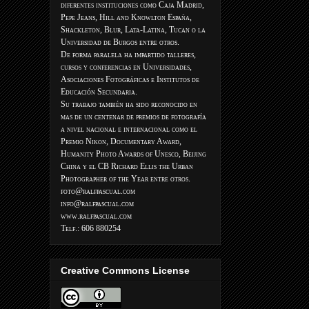
diferentes instituciones como Caja Madrid,
Pepe Jeans, Hill and Knowlton España,
Shackleton, Blur, Lata-Latina, Tucan o la
Universidad de Burgos entre otros.
De forma paralela ha impartido talleres,
cursos y conferencias en Universidades,
Asociaciones Fotográficas e Institutos de
Educación Secundaria.
Su trabajo también ha sido reconocido en
mas de un centenar de premios de fotografía
a nivel nacional e internacional como el
Premio Nikon, Documentary Award,
Humanity Photo Awards of Unesco, Beijing
China y el CB Richard Ellis the Urban
Photographer of the Year entre otros.
foto@ralfpascual.com
info@ralfpascual.com
www.ralfpascual.com
Telf.: 606 880254
Creative Commons License