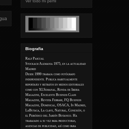
Ver todo mi perfil
igua
Biografia
Ralf Pascual
Stockach Alemania 1975, en la actualidad
Madrid
Desde 1999 trabaja como fotógrafo
independiente. Publica habitualmente
reportajes y retratos en medios editoriales
como con XLSemanal, Ronda de Iberia
Magazine, Excelente Business Class
Magazine, Revista Ferrari, FQ Business
Magazine, Dominical, OSACA, In Madrid,
LaButaca, La clave, Natural, Conexión, o
el Periódico del Jardín Botanico. Ha
trabajado a su vez para productoras,
agencias de publicidad, así como para