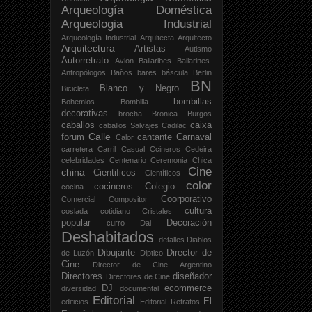
Arqueología Doméstica
Arqueologia Industrial
Arqueología Industrial
Arquitecta
Arquitecto
Arquitectura
Artistas
Autismo
Autorretrato
Avion
Bailaribes
Bailarines.
Antropólogos
Baños
bares
báscula
Berlin
BN
Blanco y Negro
Bicicleta
bombillas
Bohemios
Bombilla
decorativas
brocha
Bronica
Burgos
caballos
caixa
caballos Salvajes
Cadilac
Calle
forum
cantante
Carnaval
Calor
carretera
Carril
Casual
Ccineros
Cedeira
celebridades
Centenario
Ceremonia
Chica
Cine
china
Cientificos
Científicos
color
cocineros
Colegio
cocina
Coorporativo
Comercial
Compositor
cultura
coslada
cotidiano
Cristales
popular
Decoración
curro
Dai
Deshabitados
detalles
Diablos
Dibujante
Director de
de Luzón
Diptico
Cine
Director de Cine Argentino
Directores
diseñador
Directores de Cine
DJ
ecommerce
diversidad
documental
Editorial
El
edificios
Editorial Retratos