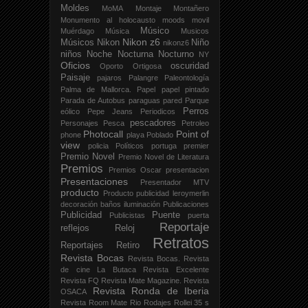
Moldes
MoMA
Montaje
Montañero
Monumento al holocausto
moods
movil
Músico
Muérdago
Música
Musicos
Nikon z6
Músicos
Nikon
Niño
nikonz6
niños
Noche
Nocturna
Nocturno
NY
Oficios
oscuridad
Oporto
Ortigosa
Paisaje
pajaros
Palangre
Paleontología
Palma de Mallorca.
Papel
papel pintado
Parada de Autobus
paraguas
pared
Parque
Perros
eólico
Pepe Jeans
Periodicos
pescadores
Personajes
Pesca
Petroleo
Photocall
Point of
phone
playa
Poblado
view
policia
Políticos
portuga
premier
Premio Novel
Premio Novel de Literatura
Premios
Premios Oscar
presentacion
Presentaciones
Presentador MTV
producto
Producto publicidad leroymerlin
decoración baños iluminación
Publicaciones
Publicidad
Puente
Publicistas
puerta
Reportaje
reflejos
Reloj
Retratos
Reportajes
Retiro
Revista Bocas
Revista Bocas.
Revista
de cine La Butaca
Revista Excelente
Revista FQ
Revista Mate Magazine.
Revista
Revista Ronda de Iberia
OSACA
Revista Room Mate
Rio
Rodajes
Rollei 35 s